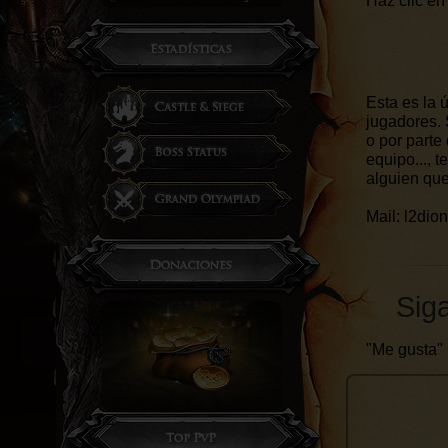
Haz clic en
Esta es la 
jugadores. 
o por parte
equipo..., 
alguien que 
Mail: l2di
Sig
"Me gusta"