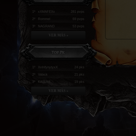
1º xXMAFEXx
281 pvps
2º Rommel
69 pvps
3º NAGRAND
53 pvps
VER MÁS »
1º XxInfynytyxX
24 pks
2º Valack
21 pks
3º KASUMI
19 pks
VER MÁS »