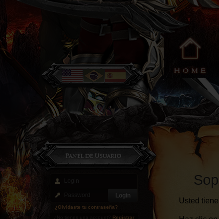
Sop
Usted tiene
¿Olvidaste tu contraseña?
¿No tienes una account?
Registrar